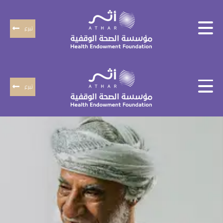
تبرع
تبرع